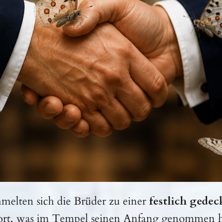
melten sich die Brüder zu einer
festlich gedec
ort, was im Tempel seinen Anfang genommen hat