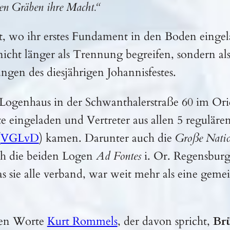
en Gräben ihre Macht.“
t, wo ihr erstes Fundament in den Boden eingel
icht länger als Trennung begreifen, sondern al
ungen des diesjährigen Johannisfestes.
Logenhaus in der Schwanthalerstraße 60 im Or
e eingeladen und Vertreter aus allen 5 regulä
(
VGLvD
) kamen. Darunter auch die
Große Natio
rch die beiden Logen
Ad Fontes
i. Or. Regensburg
s sie alle verband, war weit mehr als eine geme
nten Worte
Kurt Rommels
, der davon spricht,
Br