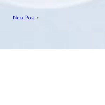
Next Post
»