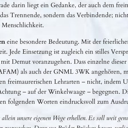
rade darin liegt ein Gedanke, der auch dem frei
das Trennende, sondern das Verbindende; nicht
Menschlichkeit.
en
eine besondere Bedeutung. Mit der feierlich
it. Jede Einsetzung ist zugleich ein stilles V
 mit Demut voranzugehen. Dass einzelne diese
AFAM) als auch der GNML 3WK angehören, mach
en freimaurerischen Lehrarten – nicht, indem 
er Achtung – auf der Winkelwaage – begegnen. D
t den folgenden Worten eindrucksvoll zum Ausdr
 allein unsere eigenen Wege erhellen. Es soll weit gen