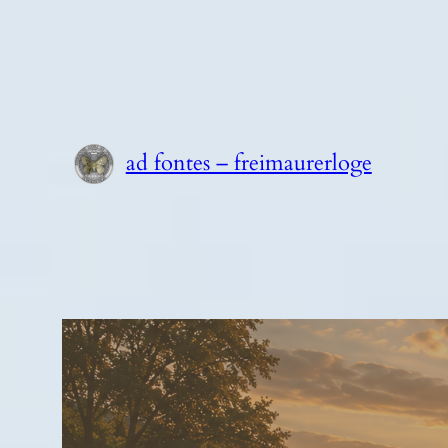
Zum
Inhalt
springen
ad fontes – freimaurerloge