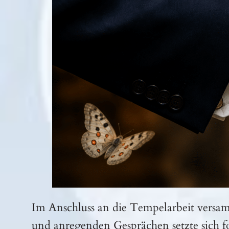
Im Anschluss an die Tempelarbeit versam
und anregenden Gesprächen setzte sich f