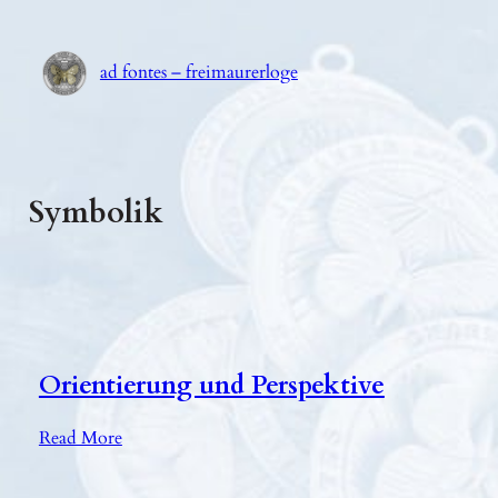
Zum
Inhalt
ad fontes – freimaurerloge
springen
Symbolik
Orientierung und Perspektive
:
Read More
O
r