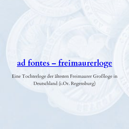
i
e
n
t
i
e
r
u
ad fontes – freimaurerloge
n
g
Eine Tochterloge der ältesten Freimaurer Großloge in
u
Deutschland (i.Or. Regensburg)
n
d
P
e
r
s
p