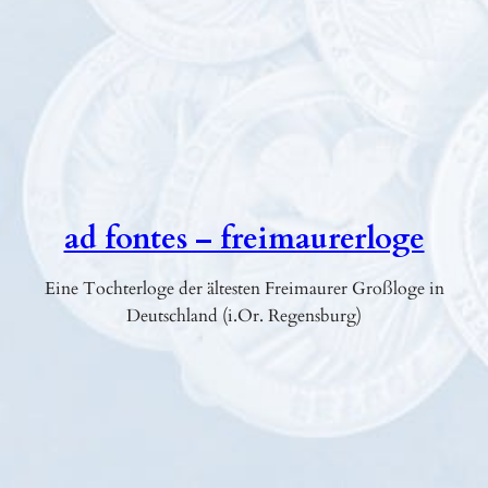
h
i
k
o
h
n
e
e
ad fontes – freimaurerloge
r
h
Eine Tochterloge der ältesten Freimaurer Großloge in
o
Deutschland (i.Or. Regensburg)
b
e
n
e
n
Z
e