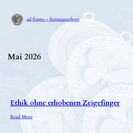
Zum
Inhalt
ad fontes – freimaurerloge
springen
Mai 2026
Ethik ohne erhobenen Zeigefinger
:
Read More
E
t